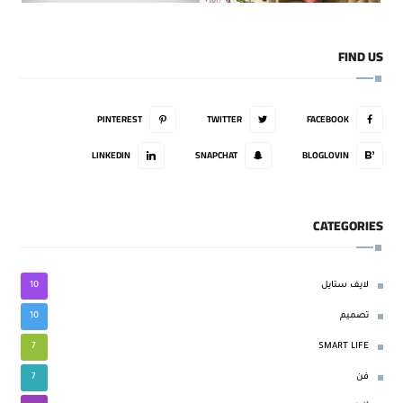
FIND US
PINTEREST
TWITTER
FACEBOOK
LINKEDIN
SNAPCHAT
BLOGLOVIN
CATEGORIES
10
لايف ستايل
10
تصميم
7
SMART LIFE
7
فن