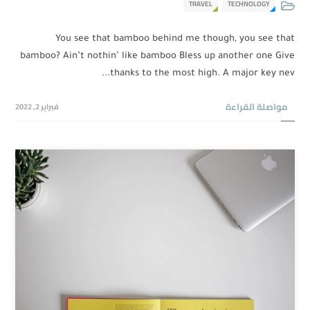
TRAVEL
TECHNOLOGY
You see that bamboo behind me though, you see that
bamboo? Ain’t nothin’ like bamboo Bless up another one Give
thanks to the most high. A major key nev...
مواصلة القراءة
فبراير 2, 2022