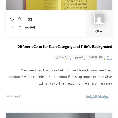
0
71
إقتباس
هادي
Different Color for Each Category and Title’s Background
لايف ستايل
تصميم
SMART LIFE
You see that bamboo behind me though, you see that
bamboo? Ain’t nothin’ like bamboo Bless up another one Give
thanks to the most high. A major key nev...
مواصلة القراءة
يناير 29, 2022