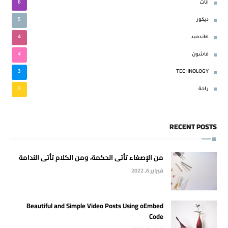
6
أثاث
5
ديكور
4
هاندميد
4
فاشون
3
TECHNOLOGY
3
راحة
RECENT POSTS
من الإصغاء تأتى الحكمة، ومن الكلام تأتى الندامة
فبراير 6, 2022
Beautiful and Simple Video Posts Using oEmbed
Code