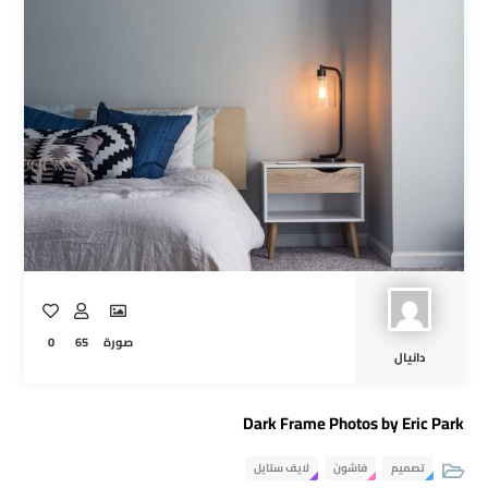
0
65
صورة
دانيال
Dark Frame Photos by Eric Park
تصميم
فاشون
لايف ستايل