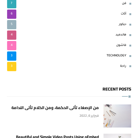
7
فن
6
أثاث
5
ديكور
4
هاندميد
4
فاشون
3
TECHNOLOGY
3
راحة
RECENT POSTS
من الإصغاء تأتى الحكمة، ومن الكلام تأتى الندامة
فبراير 6, 2022
Beautiful and Simple Video Posts Using oEmbed