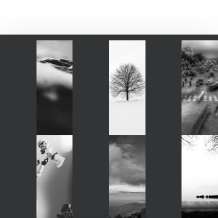
Instagram post 17994384904114366
Instagram post 17
Instagram post 17847007960313141
Instagram post 18