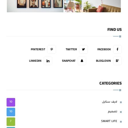
FIND US
PINTEREST
TWITTER
FACEBOOK
LINKEDIN
SNAPCHAT
BLOGLOVIN
CATEGORIES
10
لايف ستايل
10
تصميم
7
SMART LIFE