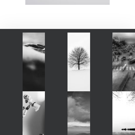
Instagram post 17994384904114366
Instagram post 17
Instagram post 17847007960313141
Instagram post 18