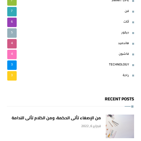
7
SMART LIFE
7
فن
6
أثاث
5
ديكور
4
هاندميد
4
فاشون
3
TECHNOLOGY
3
راحة
RECENT POSTS
من الإصغاء تأتى الحكمة، ومن الكلام تأتى الندامة
فبراير 6, 2022