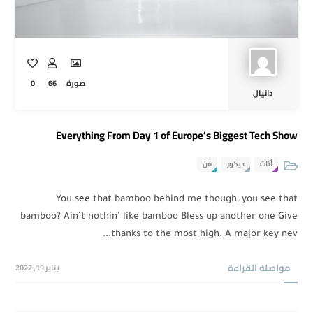
0
66
صورة
دانيال
Everything From Day 1 of Europe’s Biggest Tech Show
أثاث
ديكور
فن
You see that bamboo behind me though, you see that
bamboo? Ain’t nothin’ like bamboo Bless up another one Give
thanks to the most high. A major key nev...
مواصلة القراءة
يناير 19, 2022